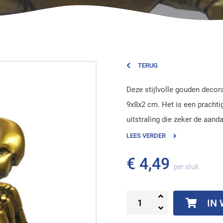
TERUG
Deze stijlvolle gouden decor
9x8x2 cm. Het is een prachtig
uitstraling die zeker de aandac
LEES VERDER
€ 4,49
per stuk
IN