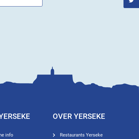
 YERSEKE
OVER YERSEKE
he info
Restaurants Yerseke