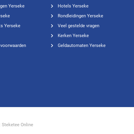
ngen Yerseke
Hotels Yerseke
rseke
Rondleidingen Yerseke
ts Yerseke
Veel gestelde vragen
Kerken Yerseke
 voorwaarden
Geldautomaten Yerseke
:
Steketee Online