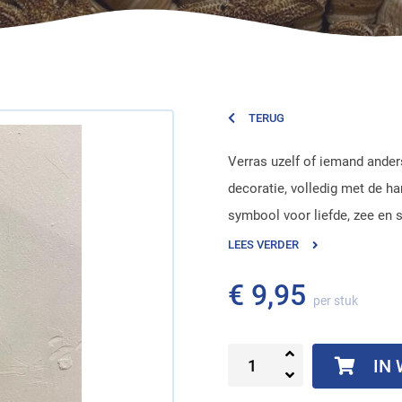
TERUG
Verras uzelf of iemand anders
decoratie, volledig met de h
symbool voor liefde, zee en st
LEES VERDER
€ 9,95
per stuk
IN