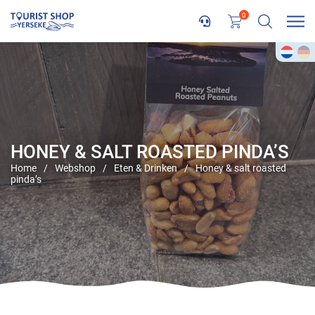
0
HONEY & SALT ROASTED PINDA’S
Home
/
Webshop
/
Eten & Drinken
/
Honey & salt roasted
pinda’s