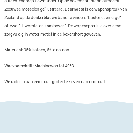
studentengroep DownUnder. Op de boxershort staan allereerst
Zeeuwse mosselen geïllustreerd. Daarnaast is de wapenspreuk van
Zeeland op de donkerblauwe band te vinden: “Luctor et emergo”
oftewel “Ik worstel en kom boven”. De wapenspreuk is overigens
zorgvuldig in water motief in de boxershort geweven.
Materiaal: 95% katoen, 5% elastaan
Wasvoorschrift: Machinewas tot 40°C
We raden u aan een maat groter te kiezen dan normaal.