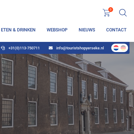
0
ETEN & DRINKEN
WEBSHOP
NIEUWS
CONTACT
+31(0)113-750711
info@touristshopyerseke.nl