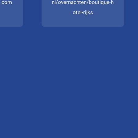
n.com
nl/overnachten/boutique-h
otel-rijks