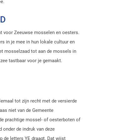
ee.
LD
aat voor Zeeuwse mosselen en oesters.
 in je mee in hun lokale cultuur en
 het mosselzaad tot aan de mossels in
 zee tastbaar voor je gemaakt.
maal tot zijn recht met de versierde
laas niet van de Gemeente
de prachtige mossel- of oesterboten of
rd onder de indruk van deze
ip de letters YE draagt. Dat wijst