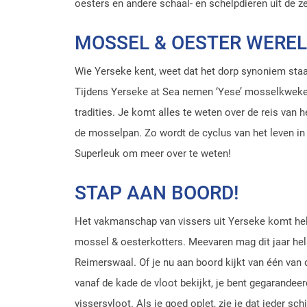
oesters en andere schaal- en schelpdieren uit de z
MOSSEL & OESTER WERE
Wie Yerseke kent, weet dat het dorp synoniem st
Tijdens Yerseke at Sea nemen ‘Yese’ mosselkwekers
tradities. Je komt alles te weten over de reis van
de mosselpan. Zo wordt de cyclus van het leven in
Superleuk om meer over te weten!
STAP AAN BOORD!
Het vakmanschap van vissers uit Yerseke komt hele
mossel & oesterkotters. Meevaren mag dit jaar he
Reimerswaal. Of je nu aan boord kijkt van één van 
vanaf de kade de vloot bekijkt, je bent gegarandee
vissersvloot. Als je goed oplet, zie je dat ieder sch