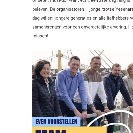
of beter: must-do! Want echt, een zaterdag lang is 
beleven.
De organisatoren – jonge, trotse Yesenar
dag willen: jongere generaties en alle liefhebbers 
samenbrengen voor een onvergetelijke ervaring. Het m
missen!