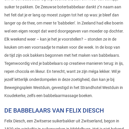
suiker te pakken. De Zeeuwse boterbabbelaar dankt z’n naam aan
het feit dat je er lang op moest zuigen tot het op was: je bleef dan
langer op de thee, om meer te ‘babbelen’. In Zeeland had elke boerin
wel een eigen recept dat werd doorgegeven van moeder op dochter.
Elk weekend weer – kan je het je voorstellen? – stonden ze in de
keuken om een voorraadje te maken voor die week. In de loop van
de tijd zijn ook bakkers begonnen met het maken van babbelaars.
Tegenwoordig vind je babbelaars op creatieve manieren terug: in ijs,
repen chocola en likeur. En terecht, want ze zijn méga lekker. Wil je
jezelf letterlijk onderdompelen in deze zoetigheid, dan kan je bij
Bewegingsplein Westduin, gevestigd in het Strandhotel Westduin in
Koudekerke, zelfs een babbelaarmassage boeken.
DE BABBELAARS VAN FELIX DIESCH
Felix Diesch, een Zwitserse suikerbakker uit Zwitserland, begon in
1820 zijn winkeltje in suikerwerken in Middelburg. Het is niet bekend