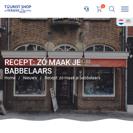
0
RECEPT: ZÓ MAAK JE
BABBELAARS
Home
/
Nieuws
/
Recept: zó maak je babbelaars