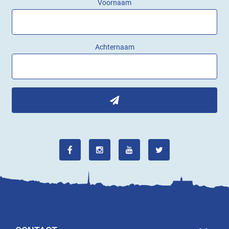
CONTACT
OPENINGSTIJDEN
BELEEF YERSEKE
OVER YERSEKE
Copyright Tourist Shop Yerseke 2026
|
Sitemap
|
Privacy
Policy
|
Realisatie:
Steketee Online