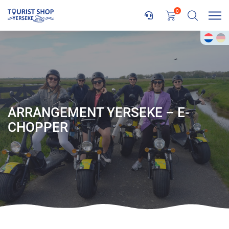
0
TERUG NAAR OVERZICHT
Ervaar Yerseke op een stoere en ontspannen manier: met de e-
chopper en ontdek de oude oesterputten, de mosselvloot en de
verhalen van verdronken dorpen.
Je begint met koffie en een echte Zeeuwse bolus, terwijl een korte
film je meeneemt in mosselcultuur van Yerseke. Daarna stap je op
de e-chopper voor een relaxte tocht door het dorp, de havens en de
prachtige omgeving. Onder begeleiding van een lokale gids ontdek
je bijzondere plekken, hoor je de verhalen achter de oesterputten, de
mosselindustrie en het Nationaal Park Oosterschelde.
Na de rit sluit je af met een heerlijke oester- of mosselproeverij,