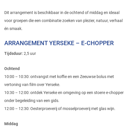
Middag
13:30 – 14:00: ontvangst met koffie en een Zeeuwse bolus met
vertoning van film over Yerseke.
14:00 – 15:30: ontdek Yerseke en omgeving op een stoere e-chopper
onder begeleiding van een gids.
15:30 – 16:00: Oesterproeverij of mosselproeverij met glas wijn.
Personen:
vanaf 6 tot 40 personen
Prijs:
€ 42,95 per persoon incl. btw.
WAAROM DIT ARRANGEMENT UNIEK IS
✔ Je ontdekt Yerseke op een stoere e-chopper
✔ Inclusief lokale gids die je meeneemt langs havens, oesterputten
en verborgen plekjes
✔ Je sluit af met een oester- of mosselproeverij inclusief glas wijn
✔ Ontvangst met koffie, Zeeuwse bolus en introductiefilm over