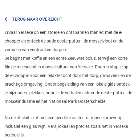
inclusief een glas wijn. Vers, lokaal en precies zoals het in Yerseke
bedoeld is.
Dit arrangement is beschikbaar in de ochtend of middag en ideaal
voor groepen die een combinatie zoeken van plezier, natuur, verhaal
én smaak.
ARRANGEMENT YERSEKE – E-CHOPPER
Tijdsduur:
2,5 uur
Ochtend
10:00 – 10:30: ontvangst met koffie en een Zeeuwse bolus met
vertoning van film over Yerseke.
10:30 – 12:00: ontdek Yerseke en omgeving op een stoere e-chopper
onder begeleiding van een gids.
12:00 – 12:30: Oesterproeverij of mosselproeverij met glas wijn.