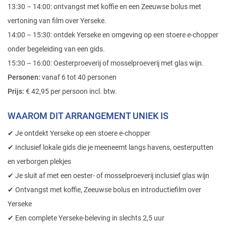
Yerseke
✔ Een complete Yerseke-beleving in slechts 2,5 uur
Er is zoveel mogelijk, vertel ons uw wensen, stuur een
bericht
of bel
+31(0)113-750711
RESERVEREN / BOEKEN