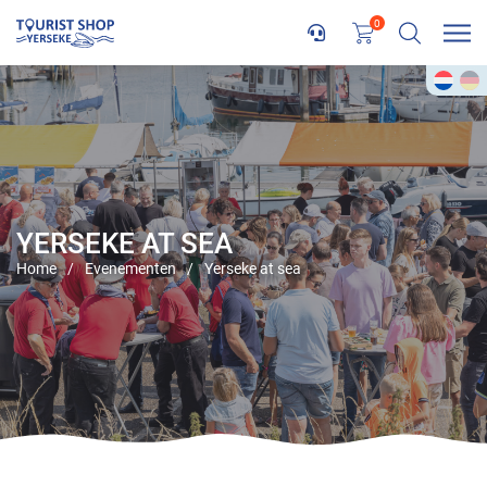
0
YERSEKE AT SEA
Home
/
Evenementen
/
Yerseke at sea