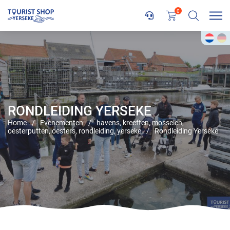
0
RONDLEIDING YERSEKE
Home
/
Evenementen
/
havens
,
kreeften
,
mosselen
,
oesterputten
,
oesters
,
rondleiding
,
yerseke
/
Rondleiding Yerseke