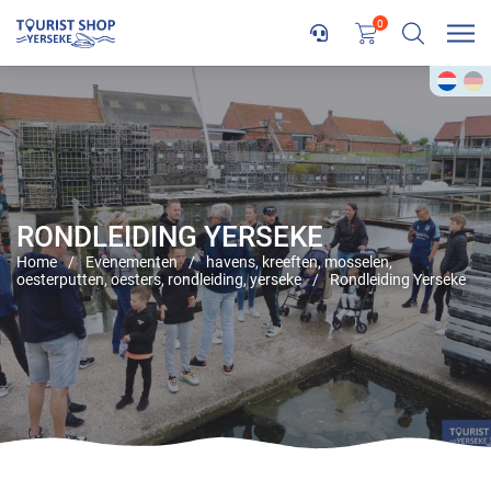
0
RONDLEIDING YERSEKE
Home
/
Evenementen
/
havens
,
kreeften
,
mosselen
,
oesterputten
,
oesters
,
rondleiding
,
yerseke
/
Rondleiding Yerseke