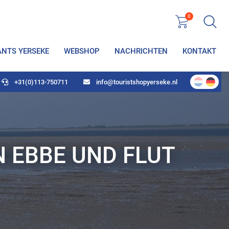
0
ANTS YERSEKE
WEBSHOP
NACHRICHTEN
KONTAKT
+31(0)113-750711
info@touristshopyerseke.nl
 EBBE UND FLUT