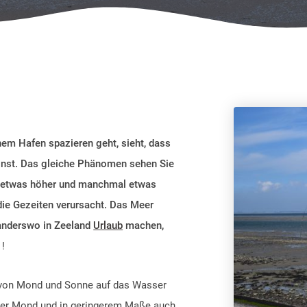
nem Hafen spazieren geht, sieht, dass
sonst. Das gleiche Phänomen sehen Sie
al etwas höher und manchmal etwas
h die Gezeiten verursacht. Das Meer
r anderswo in Zeeland
Urlaub
machen,
n
!
t von Mond und Sonne auf das Wasser
. Der Mond und in geringerem Maße auch