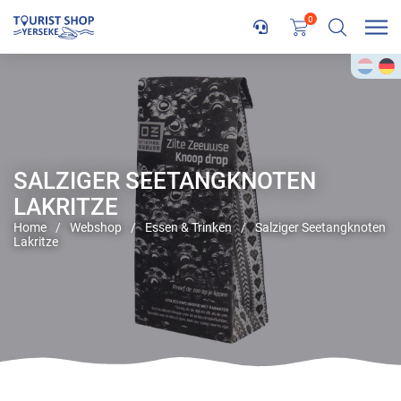
0
SALZIGER SEETANGKNOTEN
LAKRITZE
Home
/
Webshop
/
Essen & Trinken
/
Salziger Seetangknoten
Lakritze