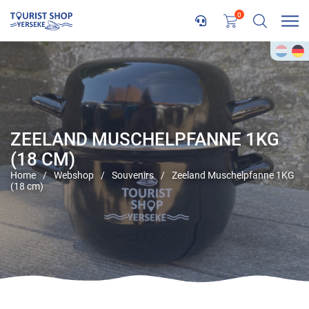
0
ZEELAND MUSCHELPFANNE 1KG
(18 CM)
Home
/
Webshop
/
Souvenirs
/
Zeeland Muschelpfanne 1KG
(18 cm)