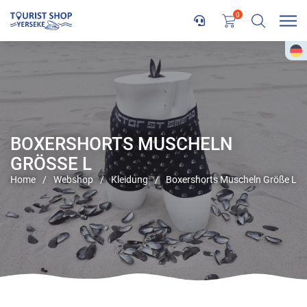
0
BOXERSHORTS MUSCHELN
GRÖSSE L
Home
/
Webshop
/
Kleidung
/
Boxershorts Muscheln Größe L