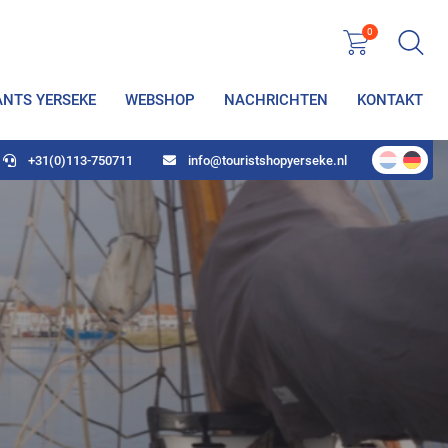
0
ANTS YERSEKE
WEBSHOP
NACHRICHTEN
KONTAKT
+31(0)113-750711
info@touristshopyerseke.nl