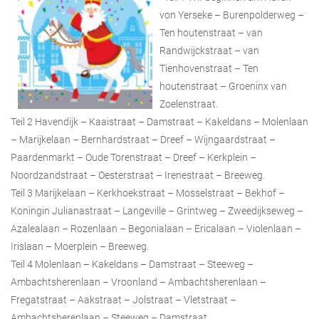
von Yerseke – Burenpolderweg –
Ten houtenstraat – van
Randwijckstraat – van
Tienhovenstraat – Ten
houtenstraat – Groeninx van
Zoelenstraat.
Teil 2 Havendijk – Kaaistraat – Damstraat – Kakeldans – Molenlaan
– Marijkelaan – Bernhardstraat – Dreef – Wijngaardstraat –
Paardenmarkt – Oude Torenstraat – Dreef – Kerkplein –
Noordzandstraat – Oesterstraat – Irenestraat – Breeweg.
Teil 3 Marijkelaan – Kerkhoekstraat – Mosselstraat – Bekhof –
Koningin Julianastraat – Langeville – Grintweg – Zweedijkseweg –
Azalealaan – Rozenlaan – Begonialaan – Ericalaan – Violenlaan –
Irislaan – Moerplein – Breeweg.
Teil 4 Molenlaan – Kakeldans – Damstraat – Steeweg –
Ambachtsherenlaan – Vroonland – Ambachtsherenlaan –
Fregatstraat – Aakstraat – Jolstraat – Vletstraat –
Ambachtsherenlaan – Steeweg – Damstraat.